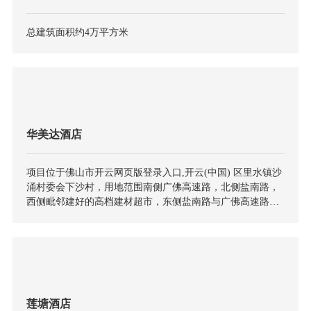
总建筑面积约4万平方米
华美达酒店
项目位于佛山市开云网页版登录入口,开云(中国) 区里水镇沙
涌村委会下沙村，用地范围南侧广佛高速路，北侧盐南路，
西侧毗邻建好的高档建材超市，东侧盐南路与广佛高速路交
接处，是古典风格的五星级酒店。建筑地面七层配套办公、
餐饮、娱乐健身用房，八到二十七客房，地下两层车库、设
备房、配套服务。
莲塘酒店