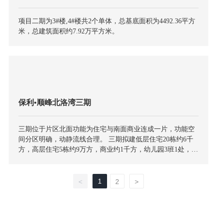
项目二期为3#楼,4#楼共2个单体，总基底面积为4492.36平方
米，总建筑面积约7.92万平方米。
保利•顺峰北洛湾三期
三期位于片区北面功能为住宅与南面商业连成一片，功能空
间分区明确，动静流线合理。 三期拟建低层住宅20栋约6千
方，高层住宅5栋约9万方，商业约1千方，幼儿园3班1处，社
区配套用房约2500方。
1
<
2
>