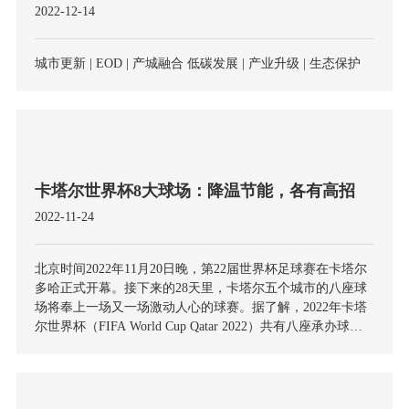
2022-12-14
城市更新 | EOD | 产城融合 低碳发展 | 产业升级 | 生态保护
卡塔尔世界杯8大球场：降温节能，各有高招
2022-11-24
北京时间2022年11月20日晚，第22届世界杯足球赛在卡塔尔
多哈正式开幕。接下来的28天里，卡塔尔五个城市的八座球
场将奉上一场又一场激动人心的球赛。据了解，2022年卡塔
尔世界杯（FIFA World Cup Qatar 2022）共有八座承办球
场，分别是海湾球场、哈里法国际体育场、贾努布球场、艾
哈迈德·本·阿里球场、阿图玛玛球场、教育城球场、974球
场、卢塞尔球场。据外媒报道，此次卡塔尔世界杯的最大挑
战是，高质量完成体育场馆建设，并确保这次体育赛事成为