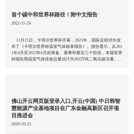
历史上“最绿色”的体育盛事。
首个碳中和世界杯路径！附中文报告
2022-11-24
11月21日，卡塔尔世界杯开幕，2021年，国际足联对外发
布了《卡塔尔世界杯温室气体核算报告》。报告显示，从201
1年4月至2023年6月的筹备、赛事和赛后三个阶段，本届世界
杯报告期温室气体排放总量估计为363万吨二氧化碳当量。其
中大部分（98%）是间接排放（范围3，356万吨二氧化碳当
量），主要来自于卡塔尔的比赛参加者，包括普通公众、官
员和工作人员的旅行。
佛山开云网页版登录入口,开云(中国) 中日韩智
慧能源产业基地项目在广东金融高新区召开项
目推进会
2020-10-23