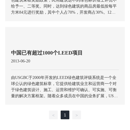
色建筑采取奖励政策，民用建筑达不到绿色标识省上评优不
给予一、二等奖。同时，达到绿色建筑的商品房最低按每平
方米84元进行奖励，其中个人占70%，开发商占30%。12月5-
6日，2012中国制冷空调工程节能减排新技术研讨会在西安召
开，陕西省与来自清华大学、国家发改委以及全国30多个省
市的建筑节能专家学者共同探讨未来城镇化进程中的“建筑绿
色革命”
中国已有超过1000个LEED项目
2013-06-20
由USGBC于2000年开发的LEED绿色建筑评级系统是一个全
球公认的绿色建筑标章，它提供给建筑业主和运营商一个对
于绿色建筑设计、施工、运营和维护可确认、可实施、可衡
量的解决方案框架。随着众多成员在中国的业务扩展，USG
BC高层领导代表团来到上海，开展一系列工作，与驻中国的
跨国企业、LEED专业人士及当地的绿色建筑专家一起探讨
中国绿色建筑的未来。“USGBC在为全社会提供全球一致的
1
<
>
绿色建筑评级系统