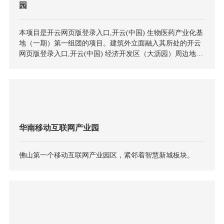
园
本项目是开云网页版登录入口,开云(中国) 生物医药产业化基
地（一期）第一组团的项目。建筑外立面融入其所处的开云
网页版登录入口,开云(中国) 经济开发区（大沥园）周边地段
环境，造型采用现代、简洁的风格，结合平台绿化等建筑要
素，追求艺术形式与平面功能的完美结合，以有序的机理组
织形成独具特色的现代科技办公及厂房建筑。
华南移动互联网产业园
佛山第一个移动互联网产业园区，紧邻着智慧新城板块。