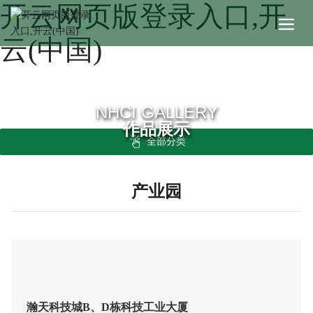
开云网页版登录入口,开
云(中国)
NHCI GALLERY
作品展示
全部分类
产业园
瀚天科技城B、D栋科技工业大厦