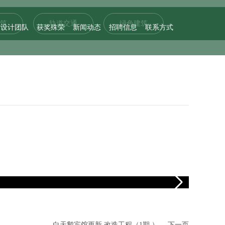
筑
轨道交通
绿色建筑
设计团队
获奖殊荣
新闻动态
招聘信息
联系方式
白天鹅宾馆更新 改造工程（1期 ）
下一页