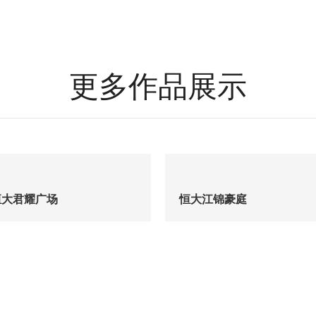
更多作品展示
恒大君耀广场
恒大江锦豪庭
新闻动态
联系