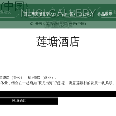
(中国)
NHCI GALLERY
业建筑
住宅建筑
酒店建筑
教育建
开云网页版登录入口,开云(中国)
企业简介
作品展示
作品展示
开云网页版登录入口,开云(中国)
莲塘酒店
副楼19层（办公），裙房6层（商业）。
体量，组合在一起宛如“双龙出海”的形态，寓意莲塘村的发展一帆风顺。
莲塘酒店