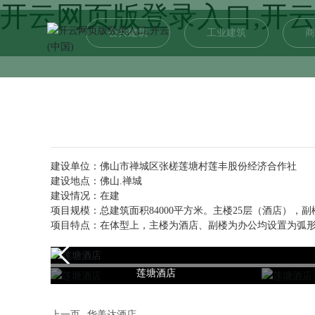
开云网页版登录入口,开云
公共建筑
工业建筑
商
建设单位：佛山市禅城区张槎莲塘村莲丰股份经济合作社
建设地点：佛山.禅城
建设情况：在建
项目规模：总建筑面积84000平方米。主楼25层（酒店），
项目特点：在体型上，主楼为酒店、副楼为办公均设置为弧形
莲塘酒店
上一页
华美达酒店