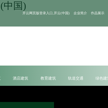
(中国)
开云网页版登录入口,开云(中国)
企业简介
作品展示
筑
酒店建筑
教育建筑
轨道交通
绿色建