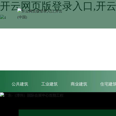
开云网页版登录入口,开云
公共建筑
工业建筑
商业建筑
住宅建