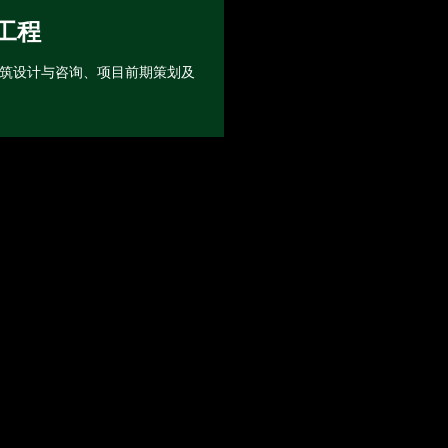
工程
筑设计与咨询、项目前期策划及