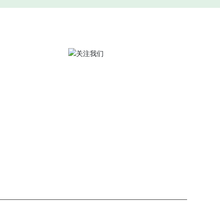
方式
关注我们
式
言
位
件