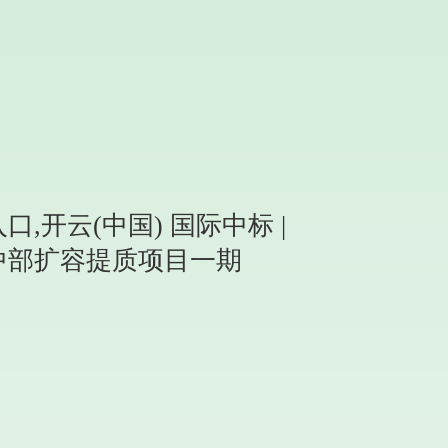
,开云(中国) 国际中标 |
中部扩容提质项目一期