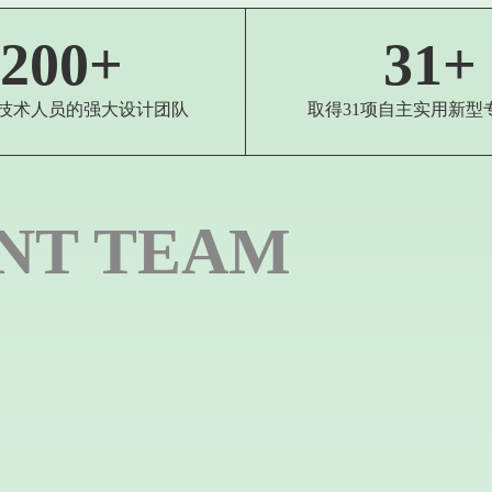
200+
31+
个技术人员的强大设计团队
取得31项自主实用新型
NT TEAM