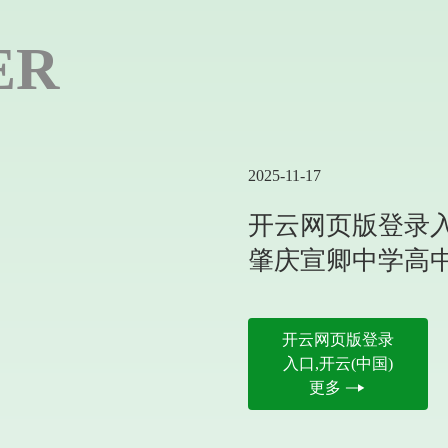
ER
2025-11-17
开云网页版登录入口
肇庆宣卿中学高
开云网页版登录
入口,开云(中国)
更多