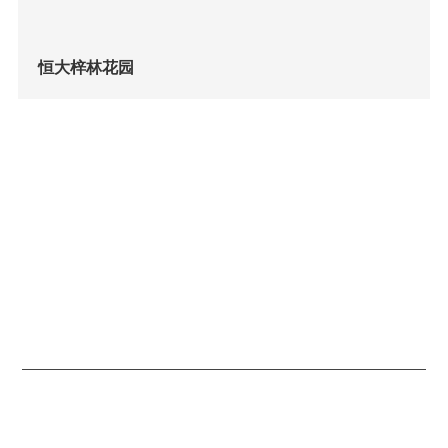
恒大梓林花园
企业简介
作品展示
新闻动态
联系方式
营业执照