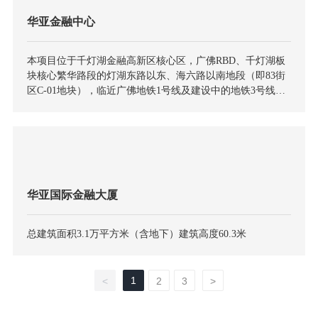
华亚金融中心
本项目位于千灯湖金融高新区核心区，广佛RBD、千灯湖板
块核心繁华路段的灯湖东路以东、海六路以南地段（即83街
区C-01地块），临近广佛地铁1号线及建设中的地铁3号线。
为楼高168米，建筑面积约11万平方米的集甲级写字楼、国际
会议中心、高端商业等于一体的现代商务服务业发展新载
体。
华亚国际金融大厦
总建筑面积3.1万平方米（含地下）建筑高度60.3米
1
<
2
3
>