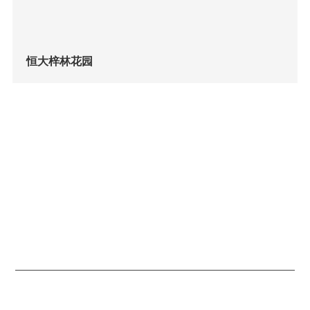
恒大梓林花园
企业简介
作品展示
新闻动态
联系方式
营业执照