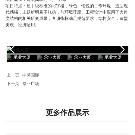
项目特点：超甲级标准的写字楼，绿色、愉悦的工作环境，造型现
代感强，主题鲜明且不张扬，与环境呼应。工程设计中应用了大跨
度结构的相关研究成果，各项指标满足规范要求，结构安全，造型
美观，经济适用。
承业大厦
承业大厦
承业大厦
承业大厦
上一页
中盛国际
下一页
华亚广场
更多作品展示