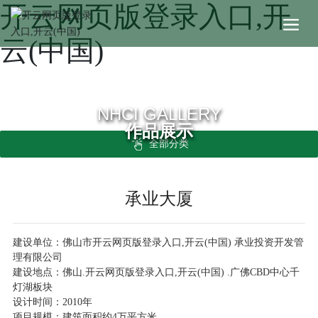
开云网页版登录入口,开
云(中国)
NHCI GALLERY
作品展示
全部分类
承业大厦
建设单位：佛山市开云网页版登录入口,开云(中国) 承业投资开发管
理有限公司
建设地点：佛山.开云网页版登录入口,开云(中国) .广佛CBD中心千
灯湖板块
设计时间：2010年
项目规模：建筑面积约4万平方米