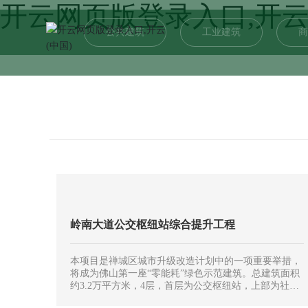
开云网页版登录入口,开云
公共建筑
工业建筑
商
岭南大道公交枢纽站综合提升工程
本项目是禅城区城市升级改造计划中的一项重要举措，
将成为佛山第一座“零能耗”绿色示范建筑。总建筑面积
约3.2万平方米，4层，首层为公交枢纽站，上部为社会
停车库。设计以光.漏斗为主题，充分利用风、光、水、