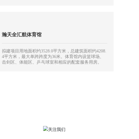
体化处理，参数化的天窗及立面百叶丰富了整个建筑，
使之成为顺德乃至广东地区的标志性建筑。
瀚天全汇航体育馆
拟建项目用地面积约3528.0平方米，总建筑面积约4208.
4平方米，最大单跨跨度为36米。体育馆内设篮球场、
击剑区、体能区、乒乓球室和相应的配套服务用房。
方式
关注我们
式