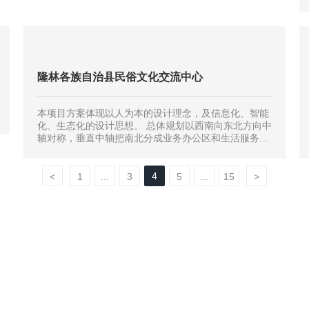
隆林各族自治县民俗文化交流中心
本项目方案体现以人为本的设计理念，及信息化、智能
化、生态化的设计思想。 总体规划以西南向东北方向中
轴对称，垂直中轴把南北分成业务办公区和生活服务
区，东南角紧邻生活服务区集中设置生活运动场地。
4
<
1
...
3
5
...
15
>
新闻动态
联系
开云网页版登录入口,开云(中国)
联系方