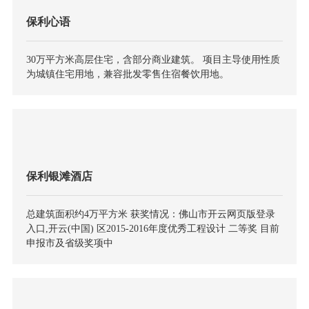
人们的各种不同的需求；南北向平行或间隔穿插布置，既符
保利心语
合当地的气候特点，又保证各栋住宅拥有良好的景观视野，
空间构成灵活丰富而又不失整体性。
30万平方米高层住宅，含部分商业建筑。 项目主导使用性质
为城镇住宅用地，兼容批发零售住宿餐饮用地。
保利银滩酒店
总建筑面积约4万平方米 获奖情况：佛山市开云网页版登录
入口,开云(中国) 区2015-2016年度优秀工程设计 二等奖 目前
申报市及省级奖项中