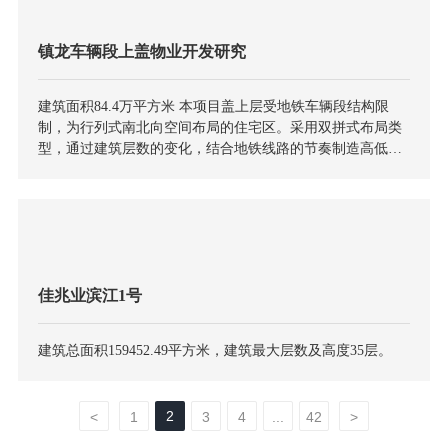
镇龙车辆段上盖物业开发研究
建筑面积84.4万平方米 本项目盖上层受地铁车辆段结构限
制，为行列式南北向空间布局的住宅区。采用双拼式布局类
型，通过建筑层数的变化，结合地铁线路的节奏制造高低起
伏的韵律感。规划形态采用了曲水流觞和三重院落的布置形
式。立面风格特色揉合欧洲建筑三段式的手法与新亚洲建筑
风格
佳兆业滨江1号
建筑总面积159452.49平方米，建筑最大层数及高度35层。
2
<
1
3
4
...
42
>