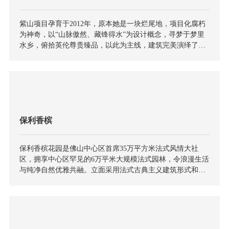
紫山项目孕育于2012年，原本她是一块烂尾地，项目化腐朽
为神奇，以“山脉傲然、藏锋得水”为设计概念，寻梦于梦里
水乡，俯拾英伦尊贵臻品，以此为主线，建筑完美演绎了英
伦主义的浪漫情怀。景观设计采用英式庄园风格统筹全局，
同时结合里水地域的特性，设计生态水系贯穿整个别墅区，
打造自然生态的溪流风光，致力于将紫山国际打造成广佛地
区最具山水资源、英伦风情的温情国际社区。
保利香槟
保利香槟花园是佛山中心区首席35万平方米法式风情大社
区，拥享中心区罕见的6万平米大规模法式园林，令浪漫生活
与纯净自然优雅共融。立面采用法式古典主义建筑形式和风
格特征，外观造型严谨独特，普遍应用古典柱式，内部装饰
丰富多彩，立面颜色稳重大气。建筑外墙采用先进贴砖工
艺，廊柱、雕花、线条等细节处理精细考究，于自然中透露
华贵。 建筑布局及景观的处理以尊重自然、追求真实的艺术
形式为宗旨。总体布局采用点式与单元式建筑相结合，满足