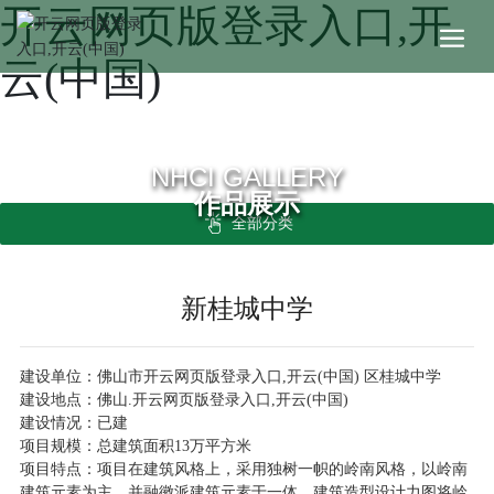
开云网页版登录入口,开
云(中国)
NHCI GALLERY
作品展示
全部分类
新桂城中学
建设单位：佛山市开云网页版登录入口,开云(中国) 区桂城中学
建设地点：佛山.开云网页版登录入口,开云(中国)
建设情况：已建
项目规模：总建筑面积13万平方米
项目特点：项目在建筑风格上，采用独树一帜的岭南风格，以岭南
建筑元素为主，并融徽派建筑元素于一体。建筑造型设计力图将岭