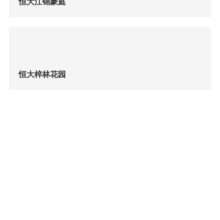
恒大江锦豪庭
恒大梓林花园
企业简介
作品展示
新闻动态
联系方式