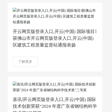
开云网页版登录入口,开云(中国) 国际项目∣
获佛山市开云网页版登录入口,开云(中国)
区建筑工程质量监督站通报表扬
了解更多
喜讯∣开云网页版登录入口,开云(中国) 国际
技术创新荣获“2024 年度广东省钢结构科学