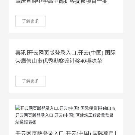
肇庆宣卿中学高中部扩容提质项目一期
了解更多
喜讯∣开云网页版登录入口,开云(中国) 国际
荣膺佛山市优秀勘察设计奖40项殊荣
了解更多
开云网页版登录入口,开云(中国) 国际项目∣