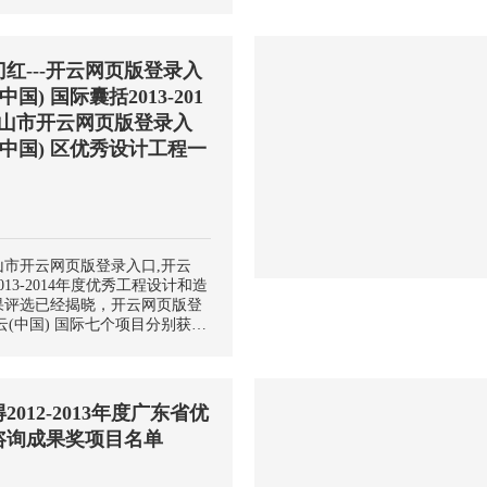
学土木工程学院党委团的参观活
广州大学与我司签订产学研合作
第一次正式技术交流会。广州大
程学院党委团对我司办公大楼设
红---开云网页版登录入
实际运行效果表示高度赞赏，并
中国) 国际囊括2013-201
楼办公有令人“心情舒畅，延年益
。
佛山市开云网页版登录入
(中国) 区优秀设计工程一
山市开云网页版登录入口,开云
2013-2014年度优秀工程设计和造
果评选已经揭晓，开云网页版登
云(中国) 国际七个项目分别获得
二等奖、三等奖和表扬奖。
2012-2013年度广东省优
咨询成果奖项目名单