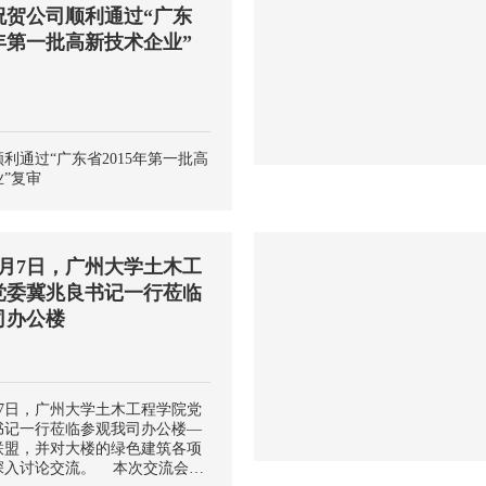
集团猴年迎春晚宴”活动，员工
祝贺公司顺利通过“广东
堂，蟠桃佳宴喜乐迎春。春节
5年第一批高新技术企业”
6日，我司在内部组织新年开工早
心茶会载福启市，
利通过“广东省2015年第一批高
”复审
年7月7日，广州大学土木工
党委冀兆良书记一行莅临
司办公楼
7月7日，广州大学土木工程学院党
书记一行莅临参观我司办公楼—
联盟，并对大楼的绿色建筑各项
深入讨论交流。 本次交流会既