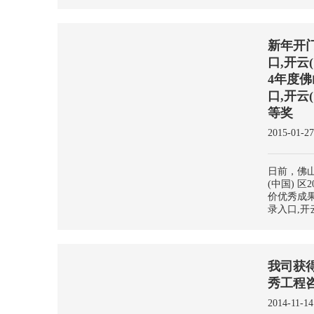
是广州大
动，也是
协议后的
学土木工
新年开门
计理念及
口,开云(
称在本大
寿”的功效
4年度
口,开云
等奖
2015-01-27
日前，佛
(中国) 区
价优秀成
录入口,开
一等奖、
我司获得
秀工程
2014-11-14