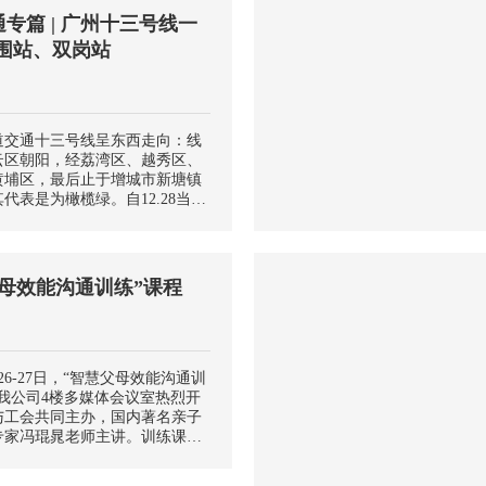
专篇 | 广州十三号线一
丰围站、双岗站
道交通十三号线呈东西走向：线
云区朝阳，经荔湾区、越秀区、
黄埔区，最后止于增城市新塘镇
代表是为橄榄绿。自12.28当天
开始试运营，为广州地铁带来了
的地铁线，只因它的列车是一个
，从以往的地铁均为仅仅的6节车
今的8节车厢。十三号线现场照片
父母效能沟通训练”课程
年到2017年，历经了6年的岁月洗
公司设计的两个站：裕丰围站及
今终于面世
月26-27日，“智慧父母效能沟通训
在我公司4楼多媒体会议室热烈开
与工会共同主办，国内著名亲子
专家​冯琨晁老师主讲。训练课程
母与孩子相处的​困扰和纠结、创
与支持的成长环境，幸福快乐的