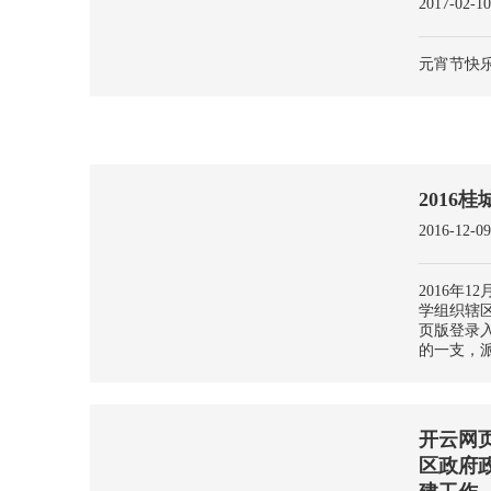
2017-02-10
元宵节快
2016
2016-12-09
2016年
学组织辖
页版登录入
的一支，
王海燕、
敏、朱文
了该运动
“加油吧，
开云网页
闯未来”获
区政府
三足”获得
得第十名