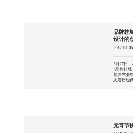
家庭氛围。
与，并受
品牌桂城
设计的
2017-04-05
3月27日
“品牌桂城
划发布会
志着历经
式建成。
总投资2亿
个学位，
公办初中
录播室、
室、智能
室、大型
元宵节