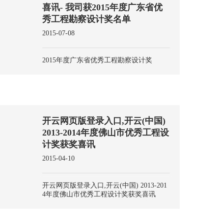
喜讯- 我司获2015年度广东省优
秀工程勘察设计奖名单
2015-07-08
2015年度广东省优秀工程勘察设计奖
开云网页版登录入口,开云(中国)
2013-2014年度佛山市优秀工程设
计奖获奖喜讯
2015-04-10
开云网页版登录入口,开云(中国) 2013-201
4年度佛山市优秀工程设计奖获奖喜讯