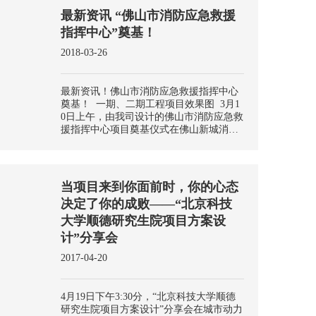
最新资讯 “佛山市消防应急救援
指挥中心”奠基！
2018-03-26
最新资讯！佛山市消防应急救援指挥中心
奠基！ 一期、二期工程项目效果图 3月1
0日上午，由我司设计的佛山市消防应急救
援指挥中心项目奠基仪式在佛山新城消防
站举行，该中心的奠基，对于佛山市消防
工作的转型升级有着重要意义。日后，这
里将成为佛山市消防工作的指挥、调度的
中枢。佛山市政府副市长、市公安局局长
当项目来到你面前时，你的心态
邓建伟出席了当天活动。出席活动的还有
决定了你的成败——“北京科技
佛山市公安局、佛山市公安消防局、顺德
区国资办、顺德北部片区发展建设
大学顺德研究生院项目方案设
计”分享会
2017-04-20
4月19日下午3:30分，“北京科技大学顺德
研究生院项目方案设计”分享会在城市动力