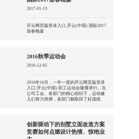
著的先进人物，区委常委、桂城街道党工
委书记张敬文为优秀职业女性颁发荣誉证
2017-01-13
书。自2016年9月桂城妇联、总工会、宣传
文体办、区人力资
开云网页版登录入口,开云(中国) 国际2017
迎春晚宴
2016秋季运动会
2016-12-02
2016年10月，一年一度的开云网页版登录
入口,开云(中国) 职工运动会隆重举行。在
公司工会、各部门的精心组织下，运动健
儿们努力拼搏，各部门都取得了好成绩。
本届运动会圆满结束，运动会既是对全公
司职工健身工作的一次检阅，也是公司精
神风貌和综合素质的集中展示。体育健儿
在比赛中始终以高尚的体育道德情操，顽
创新驱动下的别墅立面改造方案
强拼搏，奋勇争先，展现了开云网页版登
竞赛如何点燃设计热情、惊艳业
录入口,开云(中国) 国际人的昂扬斗志和蓬
勃风采。比赛中不仅锻炼了意志，增强了