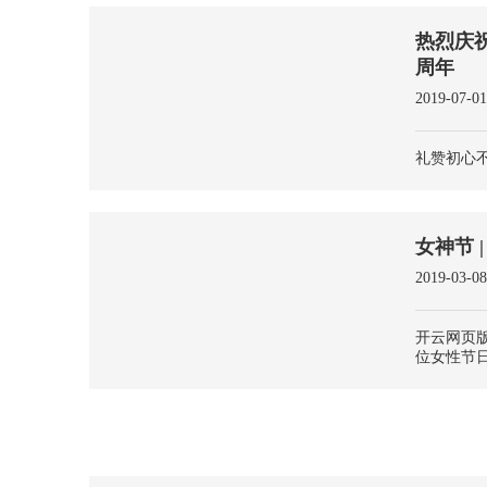
热烈庆
周年
2019-07-01
礼赞初心
女神节 
2019-03-08
开云网页版
位女性节