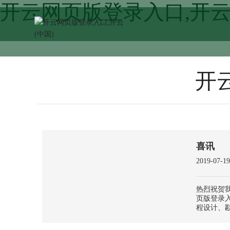
开云网页版登录入口,开云
开
喜讯
2019-07-19
热烈祝贺
页版登录入
程设计、