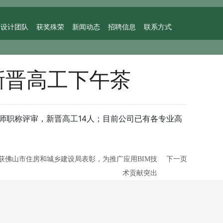
设计团队
获奖殊荣
新闻动态
招聘信息
联系方式
际新晋高工下午茶
师职称评审，
新晋高工
14
人
；目前公司已有各专业
高
荣获佛山市住房和城乡建设局表彰，为推广应用BIM技
下一页
术贡献突出