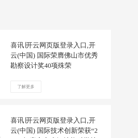
喜讯∣开云网页版登录入口,开
云(中国) 国际荣膺佛山市优秀
勘察设计奖40项殊荣
了解更多
喜讯∣开云网页版登录入口,开
云(中国) 国际技术创新荣获“2