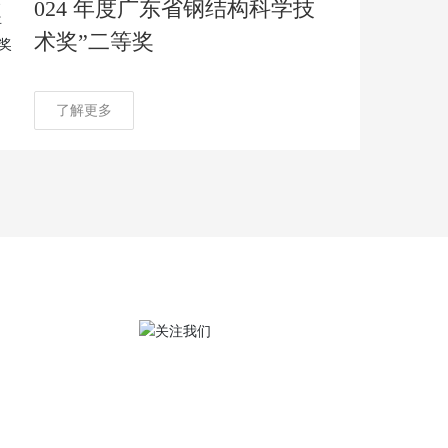
024 年度广东省钢结构科学技
术奖”二等奖
了解更多
方式
关注我们
式
言
位
件