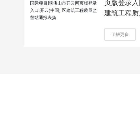
页版登录入口
建筑工程质
了解更多
企业简介
作品展示
企业简介
公共建筑
企业架构
工业建筑
企业荣誉
商业建筑
公司资质
住宅建筑